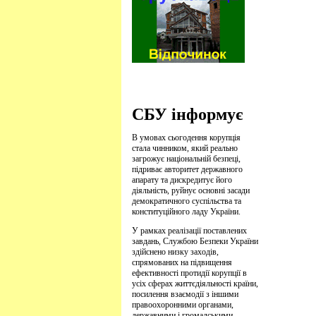
СБУ інформує
В умовах сьогодення корупція
стала чинником, який реально
загрожує національній безпеці,
підриває авторитет державного
апарату та дискредитує його
діяльність, руйнує основні засади
демократичного суспільства та
конституційного ладу України.
У рамках реалізації поставлених
завдань, Службою Безпеки України
здійснено низку заходів,
спрямованих на підвищення
ефективності протидії корупції в
усіх сферах життєдіяльності країни,
посилення взаємодії з іншими
правоохоронними органами,
державними і громадськими