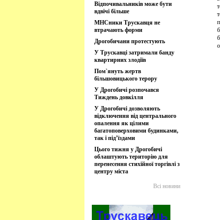
Відпочивальників може бути
т
вдвічі більше
т
п
МНСники Трускавця не
втрачають форми
б
б
Дрогобичани протестують
о
У Трускавці затримали банду
квартирних злодіїв
Пом`януть жертв
більшовицького терору
У Дрогобичі розпочався
Тиждень довкілля
У Дрогобичі дозволяють
відключення від центрального
опалення як цілими
багатоповерховими будинками,
так і під’їздами
Цього тижня у Дрогобичі
облаштують територію для
перенесення стихійної торгівлі з
центру міста
Всі новини