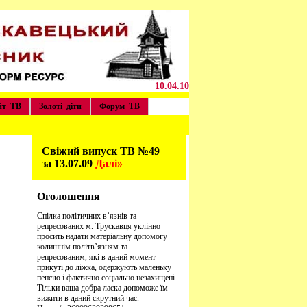
10.04.10
йт_ТВ
Золоті_діти
Форум_ТВ
Свіжий випуск ТВ №49
за 13.07.09
Далі»
Оголошення
Спілка політичних в’язнів та
репресованих м. Трускавця уклінно
просить надати матеріальну допомогу
колишнім політв’язням та
репресованим, які в даний момент
прикуті до ліжка, одержують маленьку
пенсію і фактично соціально незахищені.
Тільки ваша добра ласка допоможе їм
вижити в даний скрутний час.