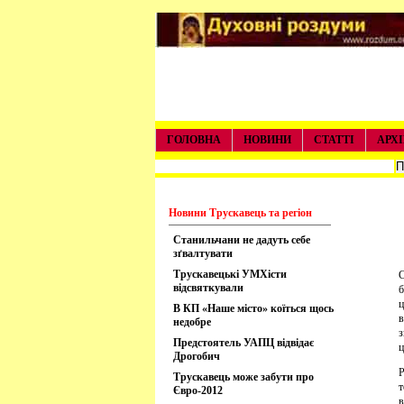
ГОЛОВНА
НОВИНИ
СТАТТІ
АРХІ
Новини Трускавець та регіон
Станильчани не дадуть себе
зґвалтувати
Трускавецькі УМХісти
С
відсвяткували
б
ц
В КП «Наше місто» коїться щось
в
недобре
з
Предстоятель УАПЦ відвідає
ц
Дрогобич
Р
Трускавець може забути про
т
Євро-2012
в