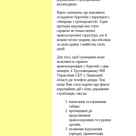
інституціями.
Варто зазначити, що важливою
складовою боротьби з корупцією є
співпраця з громадськістю. Адже
протидія корупції має стати
справою не тільки певної
правоохоронної структури, але й
кожної чесної людини, яка вболіває
за свою країну і майбутнє своїх
дітей.
Для того, щоб громадяни мали
можливість сприяти
правоохоронцям у боротьбі з цим
явищем, в Трускавецькому МВ
Управління СБУ у Львівській
області діє телефон довіри. Тож
якщо Вам стало відомо про факти
корупційних дій з боку державних
службовців, такі як:
вимагання та отримання
хабара;
протиправні дії
представників
правоохоронних та судових
органів;
незаконне відчуження
(оренда), приватизація