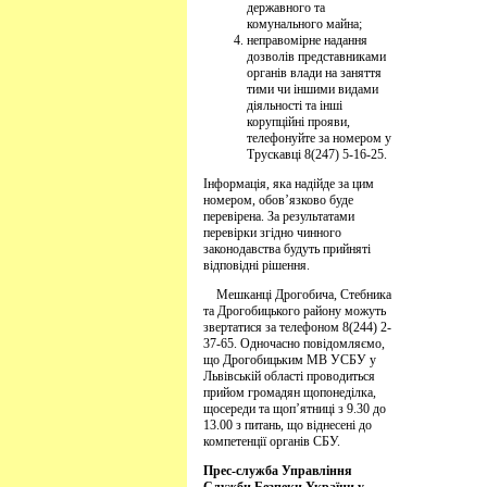
державного та
комунального майна;
неправомірне надання
дозволів представниками
органів влади на заняття
тими чи іншими видами
діяльності та інші
корупційні прояви,
телефонуйте за номером у
Трускавці 8(247) 5-16-25.
Інформація, яка надійде за цим
номером, обов’язково буде
перевірена. За результатами
перевірки згідно чинного
законодавства будуть прийняті
відповідні рішення.
Мешканці Дрогобича, Стебника
та Дрогобицького району можуть
звертатися за телефоном 8(244) 2-
37-65. Одночасно повідомляємо,
що Дрогобицьким МВ УСБУ у
Львівській області проводиться
прийом громадян щопонеділка,
щосереди та щоп’ятниці з 9.30 до
13.00 з питань, що віднесені до
компетенції органів СБУ.
Прес-служба Управління