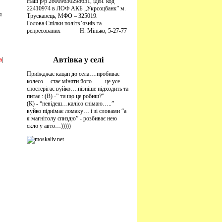
Наш р/р 26009630298651, іден. код
22410974 в ЛОФ АКБ „Укрсоцбанк” м.
я
Трускавець, МФО – 325019.
Голова Спілки політв’язнів та
репресованих Н. Мінько, 5-27-77
Автівка у селі
a
|
Приїжджає кацап до села….пробиває
колесо….стає міняти його…….це усе
спостерігає вуйко….пізніше підходить та
питає : (В) -” ти що це робиш?”
(К) - “невідеш…калісо снімаю…..”
вуйко піднімає ломаку… і зі словами “а
я магнітолу спиздю” - розбиває нею
скло у авто…)))))