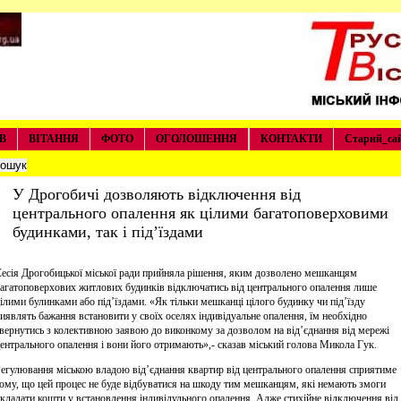
В
ВІТАННЯ
ФОТО
ОГОЛОШЕННЯ
КОНТАКТИ
Старий_са
У Дрогобичі дозволяють відключення від
центрального опалення як цілими багатоповерховими
будинками, так і під’їздами
есія Дрогобицької міської ради прийняла рішення, яким дозволено мешканцям
агатоповерхових житлових будинків відключатись від центрального опалення лише
ілими булинками або під’їздами. «Як тільки мешканці цілого будинку чи під’їзду
иявлять бажання встановити у своїх оселях індивідуальне опалення, їм необхідно
вернутись з колективною заявою до виконкому за дозволом на від’єднання від мережі
ентрального опалення і вони його отримають»,- сказав міський голова Микола Гук.
егулювання міською владою від’єднання квартир від центрального опалення сприятиме
ому, що цей процес не буде відбуватися на шкоду тим мешканцям, які немають змоги
кладати кошти у встановлення індивідульного опалення. Адже стихійне відключення від