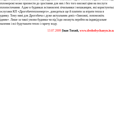
епломережі може призвести до зростання для них і без того високої ціни на послуги
еплопостачання. Адже в будинках встановлені лічильники і мешканцям, які користуютьс
ослугами КП «Дрогобичтеплоенерго», доведеться ще й платити за втрати тепла в
удинку. Тому нині для Дрогобича є дуже актуальним девіз «Заможні, лопоможіть
ідним». Лише за такої умови будинки чи під’їзди зможуть перейти на індивідуальне
палення і всі будутьмати тепло і гарячу воду.
13.07.2009
|
Іван Тихий,
www.drohobychanyn.io.u